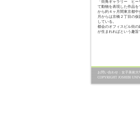
「街角ギャラリー ヒー
て動物を表現した作品をマ
から約４ヶ月間東京都中央
月からは京橋２丁目の仮
している。
都会のオフィスビル街の
が生まれればという趣旨
お問い合わせ：女子美術大学 教
COPYRIGHT JOSHIBI UNIV