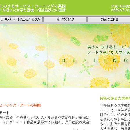
ヒーリング・アートの展開
「特色ある大学教
Ｐ）」は、大学教
アート
組のうち、特色あ
都中央区京橋「中央通り」沿いのビル建設作業所仮囲い壁面に
定された事例を広
ーリング・アート作品を展示する依頼を、戸田建設株式会
もに、財政支援を
大学を通じ、教育