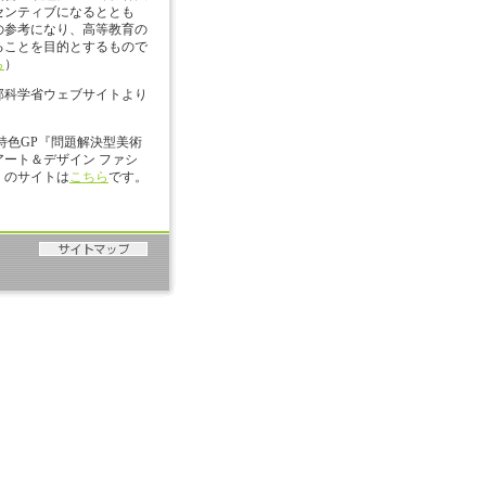
センティブになるととも
の参考になり、高等教育の
ることを目的とするもので
ら
）
部科学省ウェブサイトより
 特色GP『問題解決型美術
ート＆デザイン ファシ
』のサイトは
こちら
です。