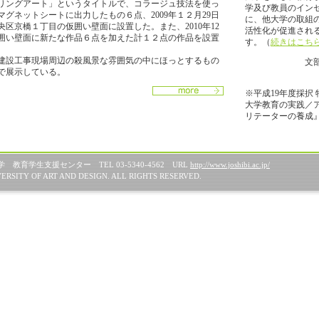
リングアート」というタイトルで、コラージュ技法を使っ
学及び教員のイン
グネットシートに出力したもの６点、2009年１２月29日
に、他大学の取組
区京橋１丁目の仮囲い壁面に設置した。また、2010年12
活性化が促進され
囲い壁面に新たな作品６点を加えた計１２点の作品を設置
す。（
続きはこち
建設工事現場周辺の殺風景な雰囲気の中にほっとするもの
文
で展示している。
※平成19年度採択
大学教育の実践／ア
リテーターの養成
育学生支援センター TEL 03-5340-4562 URL
http://www.joshibi.ac.jp/
ERSITY OF ART AND DESIGN. ALL RIGHTS RESERVED.