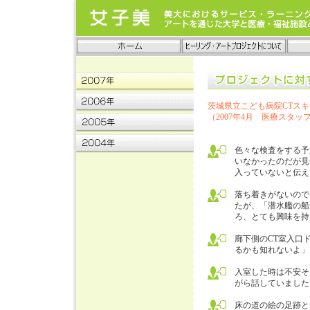
茨城県立こども病院CTス
（2007年4月 医療スタッ
色々な検査をする予
いなかったのだが見
入っていないと伝え
落ち着きがないので
たが、「潜水艦の船
ろ、とても興味を持
廊下側のCT室入口
るかも知れないよ」
入室した時は不安そ
がら話していました
床の道の絵の足跡と