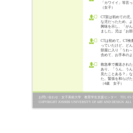
「カワイイ」等言っ
（女子）
CT室は初めての児
な児だったため、よ
興味を示し、「がん
ました。児は「お部
CTは初めて。CT
っていたけど、どん
部屋に入り「うわ～
含めて、お手本のよ
救急車で搬送された
あり、「うん、うん
見たことある？」な
た。緊張を和らげた
（4歳 女子）
お問い合わせ：女子美術大学 教育学生支援センター TEL 03-534
COPYRIGHT JOSHIBI UNIVERSITY OF ART AND DESIGN. ALL